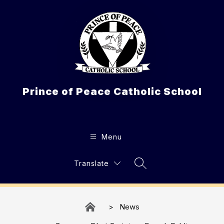
Skip
to
content
Prince of Peace Catholic School
Menu
Translate
Search Site
News