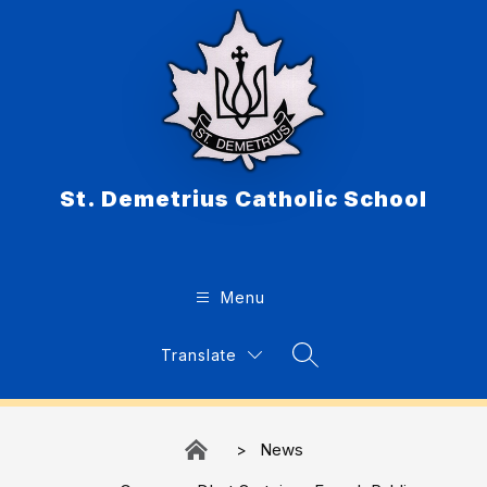
Skip
to
content
St. Demetrius Catholic School
Menu
Translate
Search Site
News